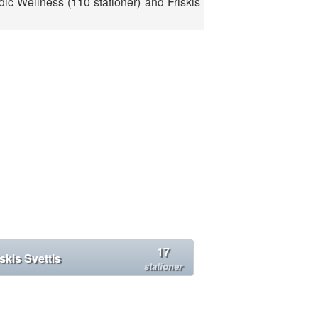
dic Wellness (110 stationer) and Friskis
17
iskis Svettis
stationer