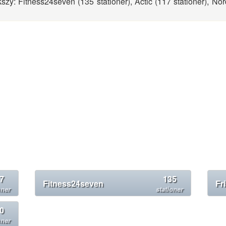
kszy: Fitness24seven (135 stationer), Actic (117 stationer), Nor
7
135
Fitness24seven
Fr
oner
stationer
0
oner