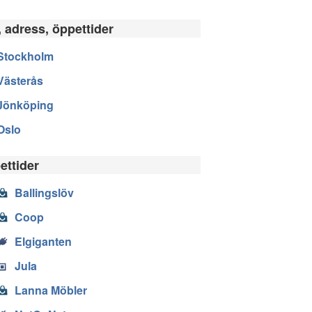
, adress, öppettider
Stockholm
Västerås
Jönköping
Oslo
ettider
Ballingslöv
Coop
Elgiganten
Jula
Lanna Möbler