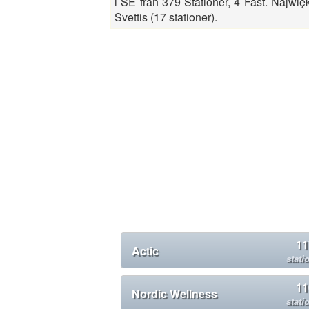
i SE från 379 Stationer, 4 Fast. Najwię
Svettis (17 stationer).
11
Actic
stati
11
Nordic Wellness
stati