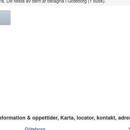
ns. De flesta av dem är belägna i Göteborg (1 butik).
nformation & oppettider, Karta, locator, kontakt, adre
Göteborg