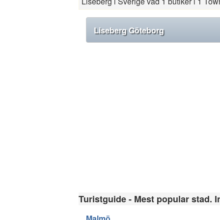
Liseberg i Sverige vad 1 butiker i 1 Tow
Liseberg Göteborg
Turistguide - Mest popular stad. I
Malmö