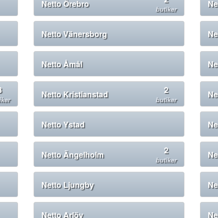
Netto Örebro
Ne
butiker
Netto Vänersborg
Ne
Netto Åmål
Ne
3
2
Netto Kristianstad
Ne
iker
butiker
Netto Ystad
Ne
2
Netto Ängelholm
Ne
butiker
Netto Ljungby
Ne
Netto Arlöv
Ne