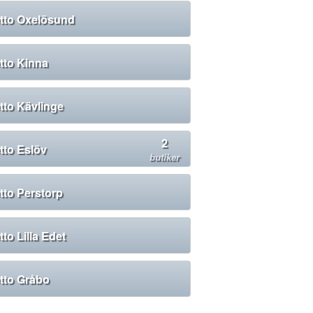
tto Oxelösund
tto Kinna
tto Kävlinge
2
tto Eslöv
butiker
tto Perstorp
tto Lilla Edet
tto Gråbo