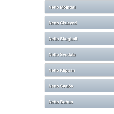
Netto Mölndal
Netto Gislaved
Netto Skoghall
Netto Svedala
Netto Klippan
Netto Svalöv
Netto Bohus