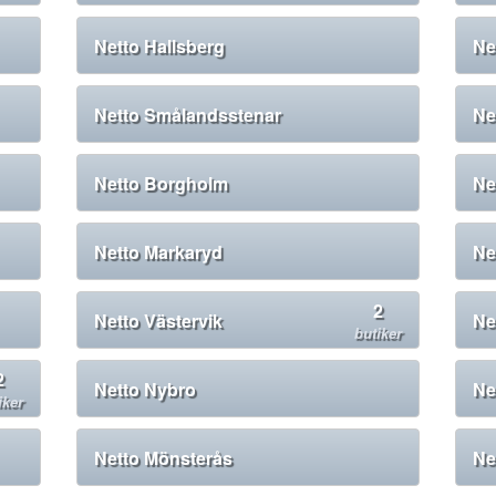
Netto Hallsberg
Ne
Netto Smålandsstenar
Ne
Netto Borgholm
Ne
Netto Markaryd
Ne
2
Netto Västervik
Ne
butiker
2
Netto Nybro
Ne
iker
Netto Mönsterås
Ne