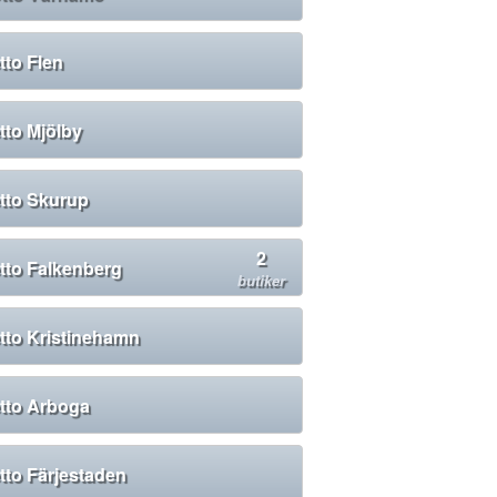
tto Flen
tto Mjölby
tto Skurup
2
tto Falkenberg
butiker
tto Kristinehamn
tto Arboga
tto Färjestaden