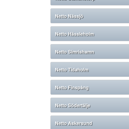
Netto Nässjö
Netto Hässleholm
Netto Simrishamn
Netto Tidaholm
Netto Finspång
Netto Södertälje
Netto Askersund