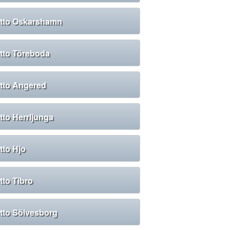
tto Oskarshamn
tto Töreboda
tto Angered
tto Herrljunga
tto Hjo
tto Tibro
tto Sölvesborg