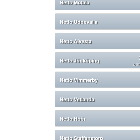
Netto Motala
Netto Uddevalla
Netto Alvesta
Netto Jönköping
but
Netto Vimmerby
Netto Vetlanda
Netto Höör
Netto Staffanstorp