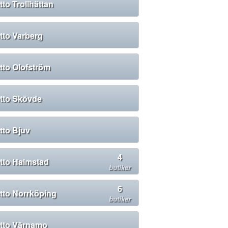
tto Trollhättan
tto Varberg
tto Olofström
tto Skövde
tto Bjuv
4
tto Halmstad
butiker
6
tto Norrköping
butiker
tto Värnamo