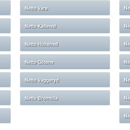
Netto Vara
Ne
Netto Kållered
Ne
Netto Hultsfred
Ne
Netto Götene
Ne
Netto Vaggeryd
Ne
Netto Bromölla
Ne
Ne