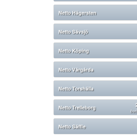
Netto Hägersten
Netto Sävsjö
Netto Köping
Netto Vårgårda
Netto Torshälla
Netto Trelleborg
but
Netto Säffle