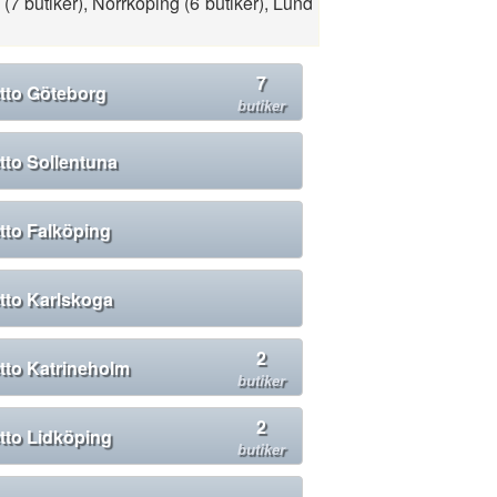
(7 butiker), Norrköping (6 butiker), Lund
7
tto Göteborg
butiker
tto Sollentuna
tto Falköping
tto Karlskoga
2
tto Katrineholm
butiker
2
tto Lidköping
butiker