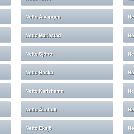
Netto Älvängen
Ne
Netto Mariestad
Ne
Netto Sjöbo
Ne
Netto Backa
Ne
Netto Karlshamn
Ne
Netto Älmhult
Ne
Netto Eksjö
Ne