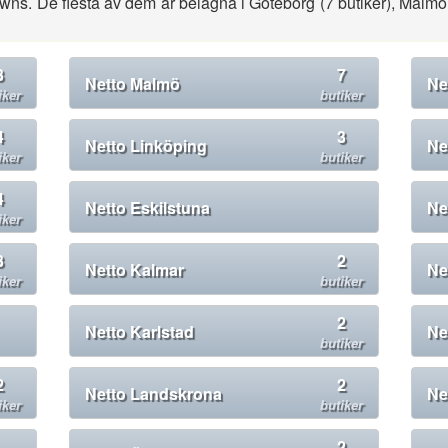
wns. De flesta av dem är belägna i Göteborg (7 butiker), Malmö 
3
7
Netto Malmö
Ne
iker
butiker
4
3
Netto Linköping
Ne
iker
butiker
4
Netto Eskilstuna
Ne
iker
3
2
Netto Kalmar
Ne
iker
butiker
2
Netto Karlstad
Ne
butiker
2
2
Netto Landskrona
Ne
iker
butiker
2