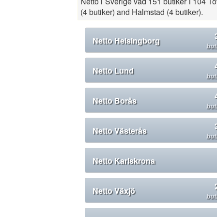
Netto i Sverige vad 151 butiker i 104 To
(4 butiker) and Halmstad (4 butiker).
Netto Helsingborg
but
Netto Lund
but
Netto Borås
but
Netto Västerås
but
Netto Karlskrona
Netto Växjö
but