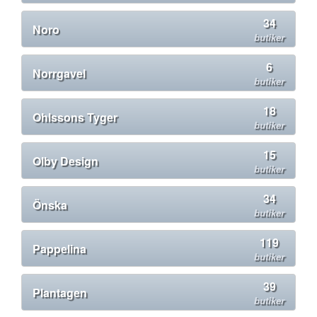
34
Noro
butiker
6
Norrgavel
butiker
18
Ohlssons Tyger
butiker
15
Olby Design
butiker
34
Önska
butiker
119
Pappelina
butiker
39
Plantagen
butiker