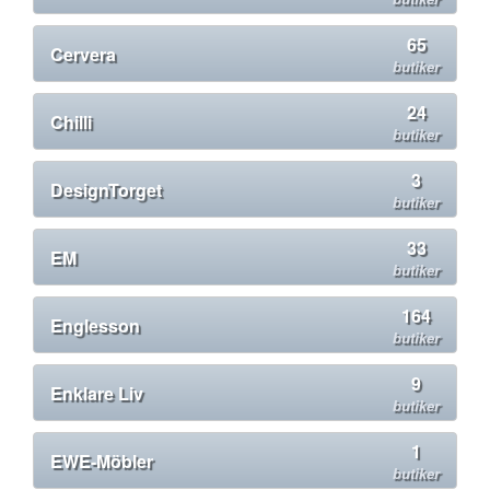
65
Cervera
butiker
24
Chilli
butiker
3
DesignTorget
butiker
33
EM
butiker
164
Englesson
butiker
9
Enklare Liv
butiker
1
EWE-Möbler
butiker