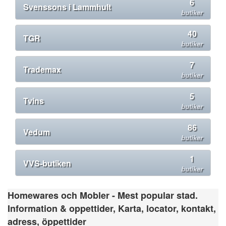
6
Svenssons i Lammhult
butiker
40
TGR
butiker
7
Trademax
butiker
5
Tvins
butiker
86
Vedum
butiker
1
VVS-butiken
butiker
Homewares och Mobler - Mest popular stad.
Information & oppettider, Karta, locator, kontakt,
adress, öppettider