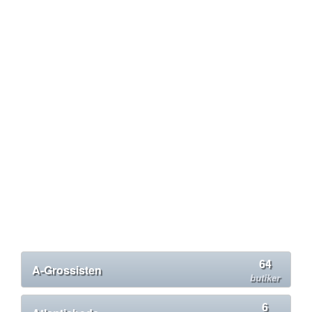
64
A-Grossisten
butiker
6