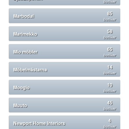
butiker
85
Marbodal
butiker
58
Marimekko
butiker
65
Mio möbler
butiker
14
Möbelmästarna
butiker
10
Moogio
butiker
45
Muuto
butiker
4
Newport Home Interiors
butiker