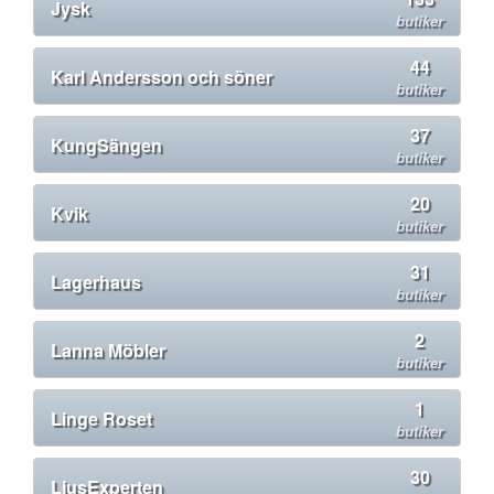
Jysk
butiker
44
Karl Andersson och söner
butiker
37
KungSängen
butiker
20
Kvik
butiker
31
Lagerhaus
butiker
2
Lanna Möbler
butiker
1
Linge Roset
butiker
30
LjusExperten