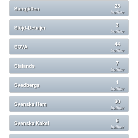
25
Sängjätten
butiker
3
Slöjd-Detaljer
butiker
44
SOVA
butiker
7
Stalands
butiker
1
Svedbergs
butiker
30
Svenska Hem
butiker
6
Svenska Kakel
butiker