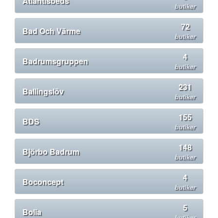
Atlantisbeds
butiker
72
Bad Och Värme
butiker
4
Badrumsgruppen
butiker
231
Ballingslöv
butiker
155
BDS
butiker
148
Björbo Badrum
butiker
4
Boconcept
butiker
5
Bolia
butiker