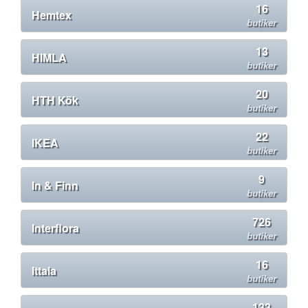
16
Hemtex
butiker
13
HIMLA
butiker
20
HTH Kök
butiker
22
IKEA
butiker
9
In & Finn
butiker
726
Interflora
butiker
16
Ittala
butiker
133