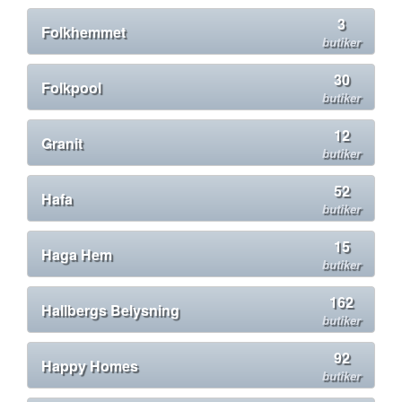
3
Folkhemmet
butiker
30
Folkpool
butiker
12
Granit
butiker
52
Hafa
butiker
15
Haga Hem
butiker
162
Hallbergs Belysning
butiker
92
Happy Homes
butiker