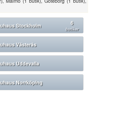
, Malmö (1 butik), Göteborg (1 butik),
6
uhaus Stockholm
butiker
uhaus Västerås
uhaus Uddevalla
uhaus Norrköping