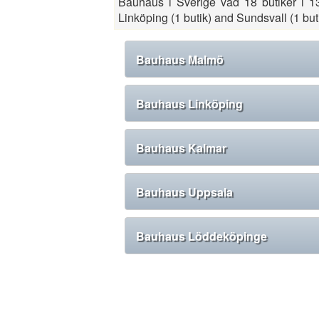
Bauhaus i Sverige vad 18 butiker i 13
Linköping (1 butik) and Sundsvall (1 buti
Bauhaus Malmö
Bauhaus Linköping
Bauhaus Kalmar
Bauhaus Uppsala
Bauhaus Löddeköpinge