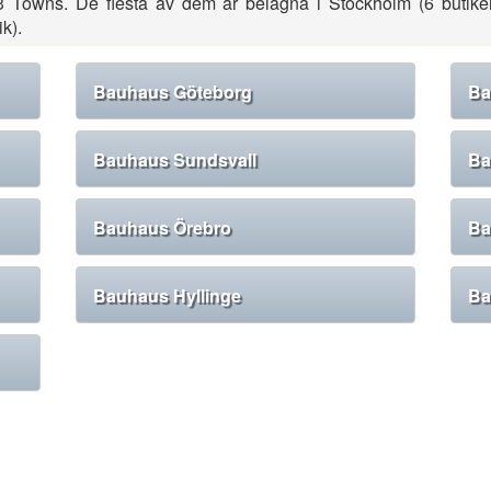
 Towns. De flesta av dem är belägna i Stockholm (6 butiker)
k).
Bauhaus Göteborg
Ba
Bauhaus Sundsvall
Ba
Bauhaus Örebro
Ba
Bauhaus Hyllinge
Ba